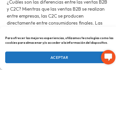
¿Cuáles son las diferencias entre las ventas B2B
y C2C? Mientras que las ventas B2B se realizan
entre empresas, las C2C se producen
directamente entre consumidores finales. Las
ventas B2B generalmente implican volúmenes de
compra más grandes, relaciones comerciales a
Para ofrecer las mejores experiencias, utilizamos tecnologías como las
cookies para almacenar y/o acceder a la información del dispositivo.
largo plazo y un enfoque más racional. Por otro
lado, las ventas C2C suelen ser transacciones
ACEPTAR
individuales, impulsadas por las necesidades y
preferencias del consumidor final.