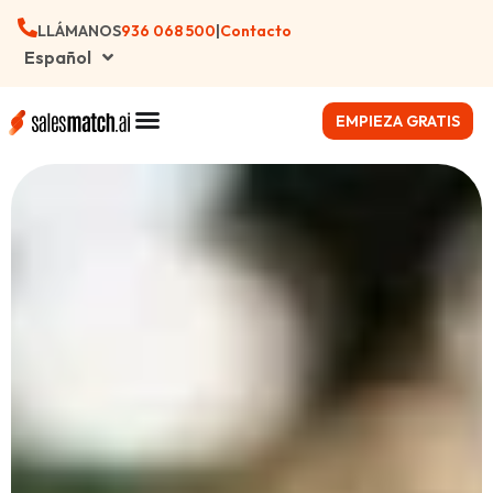
LLÁMANOS
‪936 068 500
|
Contacto
Español
EMPIEZA GRATIS